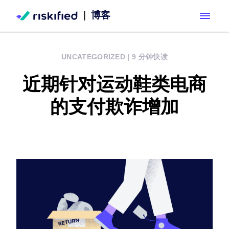
|
博客
Search with AI
UNCATEGORIZED
|
9 分钟快读
解决方案
近期针对运动鞋类电商
客户
Adaptive Checkout
的支付欺诈增加
合作伙伴
Dispute Resolve
资源
Chargeback guarantee
公司
资源中心
Policy Protect
职业发展
博客
Account Secure
English
关于我们
文档