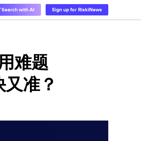
Search with AI
Sign up for RiskiNews
用难题
快又准？