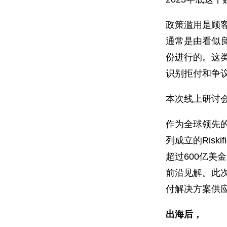
政策滥用是顾
通常是由看似
份进行的。这
识别拒付和争议
本次线上研讨
作为全球领先
列成立的Risk
超过600亿美
前沿见解。此次
付解决方案供应商
出海后，