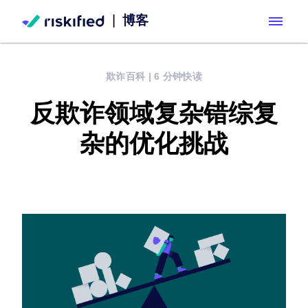
|
博客
Search with AI
欺诈百科
|
6 分钟快读
解决方案
反欺诈领域复杂错综复
客户
Adaptive Checkout
杂的优化挑战
合作伙伴
Dispute Resolve
资源
Chargeback guarantee
公司
资源中心
Policy Protect
职业发展
博客
Account Secure
English
关于我们
文档