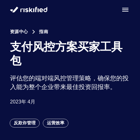
Search with AI
资源中心
指南
解决方案
支付风控方案买家工具
客户
包
Adaptive Checkout
合作伙伴
Dispute Resolve
评估您的端对端风控管理策略，确保您的投
资源
入能为整个企业带来最佳投资回报率。
Chargeback guarantee
公司
资源中心
2023年 4月
Policy Protect
职业发展
博客
反欺诈管理
运营效率
Account Secure
English
关于我们
文档